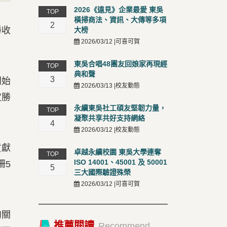
2026《遠見》企業最愛 東吳
TOP
橫掃商法、資訊、大傳等多項
2
勝收
大榜
2026/03/12 |可喜可賀
東吳合唱48團友回娘家再現經
TOP
典和聲
3
開始
2026/03/13 |校友動態
定勝
永續東吳社工碩友堅韌力量，
TOP
凝聚共享共好支持網絡
4
2026/03/12 |校友動態
貢獻
卓越永續校園 東吳大學連奪
TOP
ISO 14001、45001 及 50001
姍5
5
三大國際驗證殊榮
2026/03/12 |可喜可賀
的關
推薦閱讀
Recommend