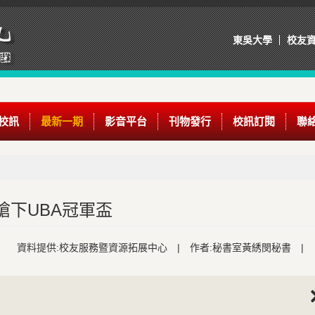
東吳大學
校友
校訊
最新一期
影音平台
刊物發行
校訊訂閱
聯
搶下UBA冠軍盃
資料提供:校友服務暨資源拓展中心
|
作者:秘書室黃綉閔秘書
|
Nex