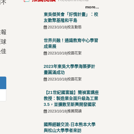
與不
more...
東吳傑英會「好情計畫」：校
友歡聚基隆和平島
2023/10/18|校友動態
性報
世界共融！通識教育中心學習
籃球
成果展
最佳
2023/10/18|校園花絮
2023年東吳大學學海築夢計
畫圓滿成功
2023/10/18|校園花絮
【21世紀國富論】簡禎富講座
教授：製造業全面升級為工業
3.5，並擴散至新興開發國家
2023/10/18|推薦閱讀
國際經驗交流-日本熊本大學
與松山大學學者來訪