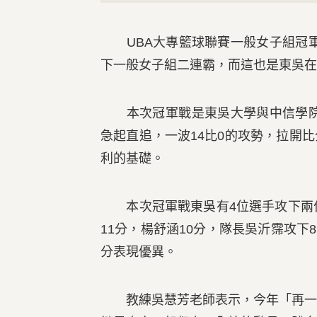
UBA大專籃球聯賽一般女子組冠軍出
下一般女子組二連霸，而這也是東吳在9
本次冠軍戰是東吳大學與中信學院再
急起直追，一波14比0的攻勢，拉開
利的基礎。
本次冠軍戰東吳有4位選手攻下兩位
11分，楊舒涵10分，隊長吳沂霈攻下
分表現優異。
教練吳慧芳老師表示，今年「再一次