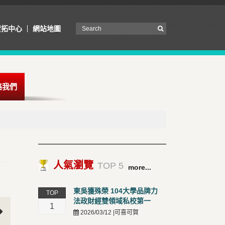
資拓中心
網站地圖
絡我們
人氣瀏覽
TOP 5
more...
東吳獲殊榮 104大學品牌力
TOP
法政財經雙領域私校第一
1
2026/03/12 |可喜可賀
t