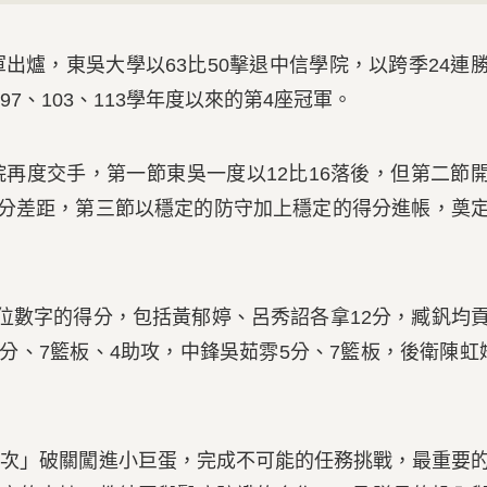
爐，東吳大學以63比50擊退中信學院，以跨季24連
7、103、113學年度以來的第4座冠軍。
度交手，第一節東吳一度以12比16落後，但第二節
比分差距，第三節以穩定的防守加上穩定的得分進帳，奠
數字的得分，包括黃郁婷、呂秀詔各拿12分，臧釩均
8分、7籃板、4助攻，中鋒吳茹雰5分、7籃板，後衛陳虹
」破關闖進小巨蛋，完成不可能的任務挑戰，最重要