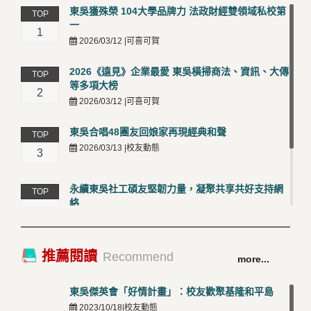
東吳獲殊榮 104大學品牌力 法政財經雙領域私校第
TOP
一
1
2026/03/12 |可喜可賀
2026《遠見》企業最愛 東吳橫掃商法、資訊、大傳
TOP
等多項大榜
2
2026/03/12 |可喜可賀
東吳合唱48團友回娘家再現經典和聲
TOP
2026/03/13 |校友動態
3
永續東吳社工碩友堅韌力量，凝聚共享共好支持網
TOP
絡
4
2026/03/12 |校友動態
卓越永續校園 東吳大學連奪 ISO 14001、45001 及
TOP
推薦閱讀
Recommend
more...
50001三大國際驗證殊榮
5
2026/03/12 |可喜可賀
東吳傑英會「好情計畫」：校友歡聚基隆和平島
2023/10/18|校友動態