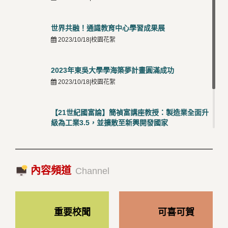
世界共融！通識教育中心學習成果展
2023/10/18|校園花絮
2023年東吳大學學海築夢計畫圓滿成功
2023/10/18|校園花絮
【21世紀國富論】簡禎富講座教授：製造業全面升
級為工業3.5，並擴散至新興開發國家
2023/10/18|推薦閱讀
國際經驗交流-日本熊本大學與松山大學學者來訪
內容頻道
2023/10/18|推薦閱讀
Channel
重要校聞
可喜可賀