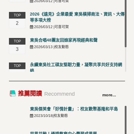
2026/03/12 |可喜可賀
2026《遠見》企業最愛 東吳橫掃商法、資訊、大傳
TOP
等多項大榜
2
2026/03/12 |可喜可賀
東吳合唱48團友回娘家再現經典和聲
TOP
2026/03/13 |校友動態
3
永續東吳社工碩友堅韌力量，凝聚共享共好支持網
TOP
絡
4
2026/03/12 |校友動態
卓越永續校園 東吳大學連奪 ISO 14001、45001 及
TOP
推薦閱讀
Recommend
more...
50001三大國際驗證殊榮
5
2026/03/12 |可喜可賀
東吳傑英會「好情計畫」：校友歡聚基隆和平島
2023/10/18|校友動態
世界共融！通識教育中心學習成果展