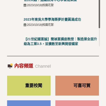
2023/10/18|校園花絮
2023年東吳大學學海築夢計畫圓滿成功
2023/10/18|校園花絮
【21世紀國富論】簡禎富講座教授：製造業全面升
級為工業3.5，並擴散至新興開發國家
2023/10/18|推薦閱讀
國際經驗交流-日本熊本大學與松山大學學者來訪
內容頻道
2023/10/18|推薦閱讀
Channel
重要校聞
可喜可賀