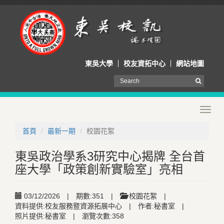
東吳大學
校友資拓中心
網站地圖
Toggl
navig
首頁
最新一期
校園花絮
東吳政治學系3研究中心揭牌 全台首
座大學「政策創新實驗室」亮相
03/12/2026
|
期數:351
|
校園花絮
|
資料提供:校友服務暨資源拓展中心
|
作者:秘書室
|
照片提供:秘書室
|
瀏覽次數:358