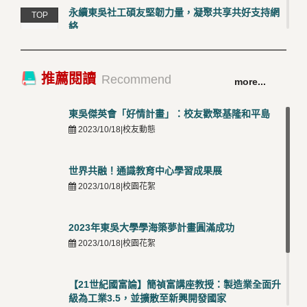
永續東吳社工碩友堅韌力量，凝聚共享共好支持網
TOP
絡
4
2026/03/12 |校友動態
卓越永續校園 東吳大學連奪 ISO 14001、45001 及
TOP
推薦閱讀
Recommend
more...
50001三大國際驗證殊榮
5
2026/03/12 |可喜可賀
東吳傑英會「好情計畫」：校友歡聚基隆和平島
2023/10/18|校友動態
世界共融！通識教育中心學習成果展
2023/10/18|校園花絮
2023年東吳大學學海築夢計畫圓滿成功
2023/10/18|校園花絮
【21世紀國富論】簡禎富講座教授：製造業全面升
級為工業3.5，並擴散至新興開發國家