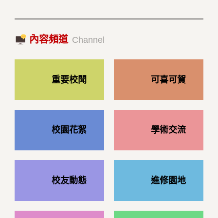
2023/10/18|推薦閱讀
國際經驗交流-日本熊本大學與松山大學學者來訪
內容頻道
2023/10/18|推薦閱讀
Channel
重要校聞
可喜可賀
校園花絮
學術交流
校友動態
進修園地