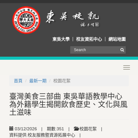
東吳大學
校友資拓中心
網站地圖
Toggl
navig
首頁
最新一期
校園花絮
臺灣美食三部曲 東吳華語教學中心
為外籍學生揭開飲食歷史、文化與風
土滋味
03/12/2026
|
期數:351
|
校園花絮
|
資料提供:校友服務暨資源拓展中心
|