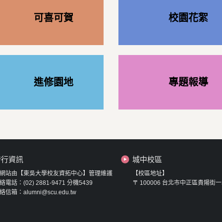
可喜可賀
校園花絮
進修園地
專題報導
發行資訊
城中校區
網站由【東吳大學校友資拓中心】管理維護
【校區地址】
絡電話：(02) 2881-9471 分機5439
〒 100006 台北市中正區貴陽街一
絡信箱：alumni@scu.edu.tw