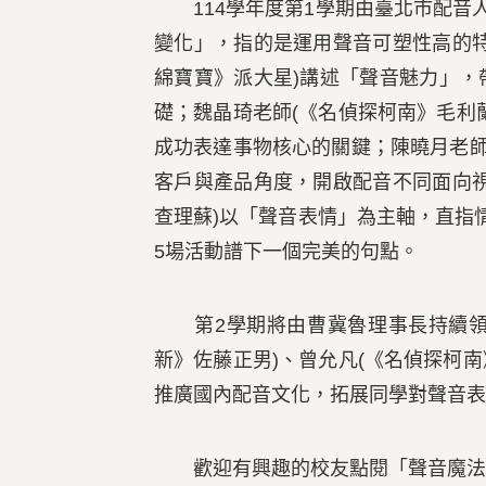
114學年度第1學期由臺北市配音人
變化」，指的是運用聲音可塑性高的
綿寶寶》派大星)講述「聲音魅力」
礎；魏晶琦老師(《名偵探柯南》毛利
成功表達事物核心的關鍵；陳曉月老師
客戶與產品角度，開啟配音不同面向
查理蘇)以「聲音表情」為主軸，直指
5場活動譜下一個完美的句點。
第2學期將由曹冀魯理事長持續領軍
新》佐藤正男)、曾允凡(《名偵探柯南
推廣國內配音文化，拓展同學對聲音表
歡迎有興趣的校友點閱「聲音魔法學