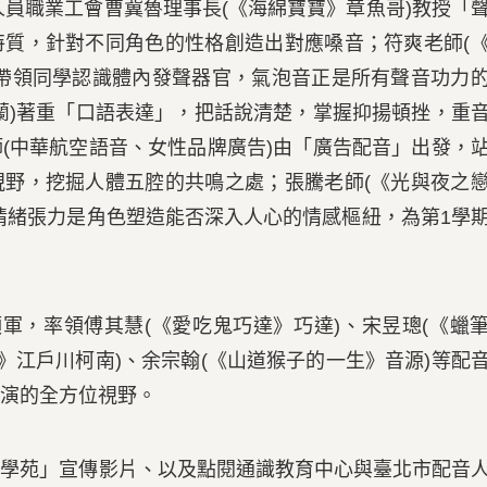
員職業工會曹冀魯理事長(《海綿寶寶》章魚哥)教授「
特質，針對不同角色的性格創造出對應嗓音；符爽老師(
，帶領同學認識體內發聲器官，氣泡音正是所有聲音功力
蘭)著重「口語表達」，把話說清楚，掌握抑揚頓挫，重
(中華航空語音、女性品牌廣告)由「廣告配音」出發，
視野，挖掘人體五腔的共鳴之處；張騰老師(《光與夜之
情緒張力是角色塑造能否深入人心的情感樞紐，為第1學
，率領傅其慧(《愛吃鬼巧達》巧達)、宋昱璁(《蠟
》江戶川柯南)、余宗翰(《山道猴子的一生》音源)等配
演的全方位視野。
苑」宣傳影片、以及點閱通識教育中心與臺北市配音