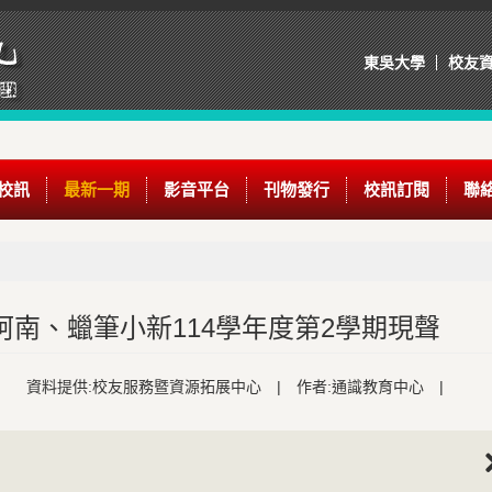
東吳大學
校友
校訊
最新一期
影音平台
刊物發行
校訊訂閱
聯
柯南、蠟筆小新114學年度第2學期現聲
資料提供:校友服務暨資源拓展中心
|
作者:通識教育中心
|
Nex