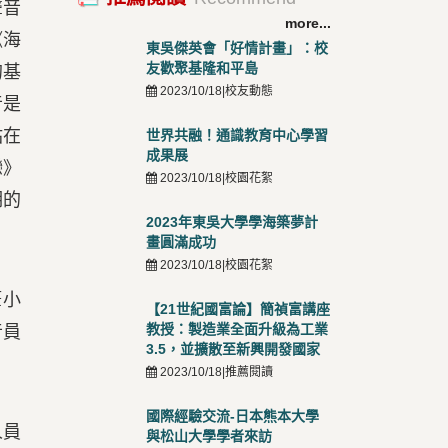
聲音
more...
《海
東吳傑英會「好情計畫」：校
友歡聚基隆和平島
的基
2023/10/18|校友動態
音是
站在
世界共融！通識教育中心學習
成果展
戀》
2023/10/18|校園花絮
期的
2023年東吳大學學海築夢計
畫圓滿成功
2023/10/18|校園花絮
筆小
【21世紀國富論】簡禎富講座
教授：製造業全面升級為工業
音員
3.5，並擴散至新興開發國家
2023/10/18|推薦閱讀
國際經驗交流-日本熊本大學
人員
與松山大學學者來訪