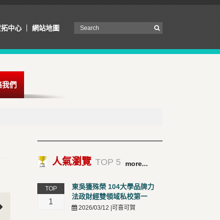
資拓中心
網站地圖
絡我們
人氣瀏覽
TOP 5
more...
東吳獲殊榮 104大學品牌力
TOP
法政財經雙領域私校第一
1
2026/03/12 |可喜可賀
t