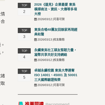
2026《遠見》企業最愛 東吳
TOP
橫掃商法、資訊、大傳等多項
2
永情
大榜
2026/03/12 |可喜可賀
手合
東吳合唱48團友回娘家再現經
TOP
典和聲
3
2026/03/13 |校友動態
題。
永續東吳社工碩友堅韌力量，
TOP
軌，
凝聚共享共好支持網絡
4
2026/03/12 |校友動態
卓越永續校園 東吳大學連奪
TOP
ISO 14001、45001 及 50001
放諸
5
三大國際驗證殊榮
被取
2026/03/12 |可喜可賀
推薦閱讀
Recommend