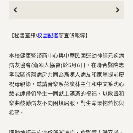
Previous
Next
【秘書室訊/
校園記者
廖宜脩報導】
本校健康暨諮商中心與中華民國運動神經元疾病
病友協會(漸凍人協會)於5月6日，在聯合醫院忠
孝院區祈翔病房共同為漸凍人病友和家屬提前慶
祝母親節，邀請音樂系彭廣林主任和中文系沈心
慧老師帶領學生一同獻上滿滿的祝福，以歌聲和
樂曲鼓勵病友不向困境屈服，對生命懷抱熱忱與
希望。