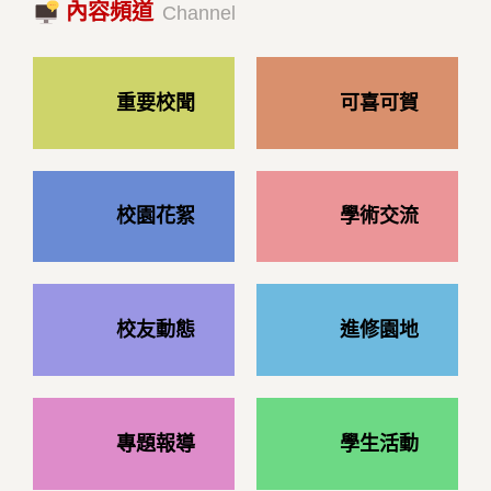
內容頻道
2023/10/18|推薦閱讀
Channel
重要校聞
可喜可賀
校園花絮
學術交流
校友動態
進修園地
專題報導
學生活動