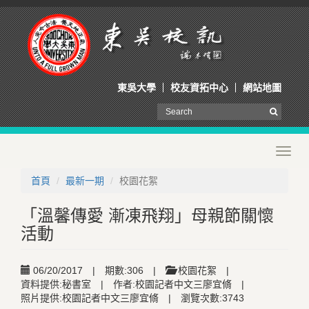
東吳大學
校友資拓中心
網站地圖
Toggl
navig
首頁
最新一期
校園花絮
「溫馨傳愛 漸凍飛翔」母親節關懷
活動
06/20/2017
|
期數:306
|
校園花絮
|
資料提供:秘書室
|
作者:校園記者中文三廖宜脩
|
照片提供:校園記者中文三廖宜脩
|
瀏覽次數:3743