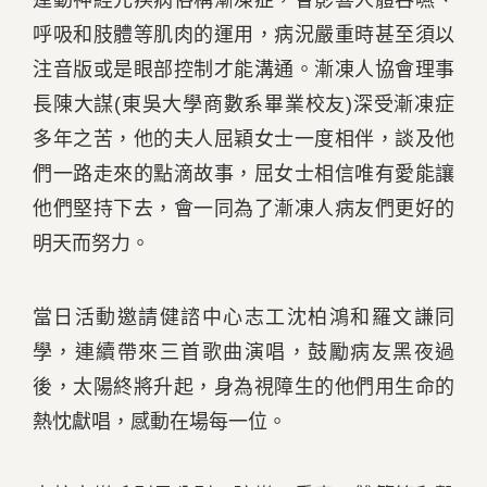
運動神經元疾病俗稱漸凍症，會影響人體吞嚥、
呼吸和肢體等肌肉的運用，病況嚴重時甚至須以
注音版或是眼部控制才能溝通。漸凍人協會理事
長陳大謀(東吳大學商數系畢業校友)深受漸凍症
多年之苦，他的夫人屈穎女士一度相伴，談及他
們一路走來的點滴故事，屈女士相信唯有愛能讓
他們堅持下去，會一同為了漸凍人病友們更好的
明天而努力。
當日活動邀請健諮中心志工沈柏鴻和羅文謙同
學，連續帶來三首歌曲演唱，鼓勵病友黑夜過
後，太陽終將升起，身為視障生的他們用生命的
熱忱獻唱，感動在場每一位。