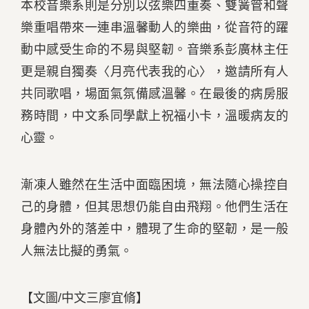
本校音樂系則是分別以弦樂四重奏、雙簧管和聲
樂重唱帶來一連串溫馨動人的樂曲，從音符的躍
動中感受生命的不易與堅韌。音樂系彭廣林主任
更是親自獨奏〈月亮代表我的心〉，邀請所有人
共同歌唱，場面氣氛備感溫馨。在最後的病房服
務時間，中文系同學獻上祝福小卡，溫暖病友的
心靈。
漸凍人雖然在生活中面臨困境，無法隨心操控自
己的身體，但其思想仍能自由飛翔。他們生活在
身體內外的落差中，體現了生命的堅韌，是一般
人無法比擬的勇氣。
【文圖/中文三廖宜脩】