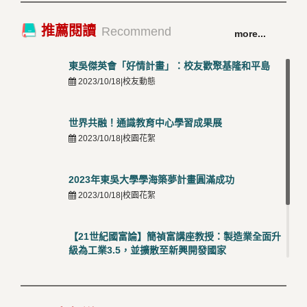
卓越永續校園 東吳大學連奪 ISO 14001、45001 及
TOP
推薦閱讀
Recommend
more...
50001三大國際驗證殊榮
5
2026/03/12 |可喜可賀
東吳傑英會「好情計畫」：校友歡聚基隆和平島
2023/10/18|校友動態
世界共融！通識教育中心學習成果展
2023/10/18|校園花絮
2023年東吳大學學海築夢計畫圓滿成功
2023/10/18|校園花絮
【21世紀國富論】簡禎富講座教授：製造業全面升
級為工業3.5，並擴散至新興開發國家
2023/10/18|推薦閱讀
國際經驗交流-日本熊本大學與松山大學學者來訪