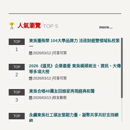
人氣瀏覽
TOP 5
more...
東吳獲殊榮 104大學品牌力 法政財經雙領域私校第
TOP
一
1
2026/03/12 |可喜可賀
2026《遠見》企業最愛 東吳橫掃商法、資訊、大傳
TOP
等多項大榜
2
2026/03/12 |可喜可賀
東吳合唱48團友回娘家再現經典和聲
TOP
2026/03/13 |校友動態
3
永續東吳社工碩友堅韌力量，凝聚共享共好支持網
TOP
絡
4
2026/03/12 |校友動態