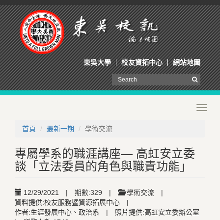
東吳大學
校友資拓中心
網站地圖
Toggl
navig
首頁
最新一期
學術交流
專屬學系的職涯講座— 高虹安立委
談「立法委員的角色與職責功能」
12/29/2021
|
期數:329
|
學術交流
|
資料提供:校友服務暨資源拓展中心
|
作者:生涯發展中心、政治系
|
照片提供:高虹安立委辦公室