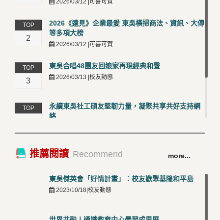
2026/03/12 |可喜可賀
2026《遠見》企業最愛 東吳橫掃商法、資訊、大傳
TOP
等多項大榜
2
2026/03/12 |可喜可賀
東吳合唱48團友回娘家再現經典和聲
TOP
2026/03/13 |校友動態
3
永續東吳社工碩友堅韌力量，凝聚共享共好支持網
TOP
絡
4
2026/03/12 |校友動態
卓越永續校園 東吳大學連奪 ISO 14001、45001 及
TOP
推薦閱讀
Recommend
more...
50001三大國際驗證殊榮
5
2026/03/12 |可喜可賀
東吳傑英會「好情計畫」：校友歡聚基隆和平島
2023/10/18|校友動態
世界共融！通識教育中心學習成果展