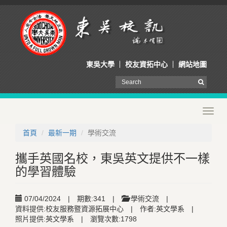
東吳大學
校友資拓中心
網站地圖
Toggl
navig
首頁
最新一期
學術交流
攜手英國名校，東吳英文提供不一樣
的學習體驗
07/04/2024
|
期數:341
|
學術交流
|
資料提供:校友服務暨資源拓展中心
|
作者:英文學系
|
照片提供:英文學系
|
瀏覽次數:1798