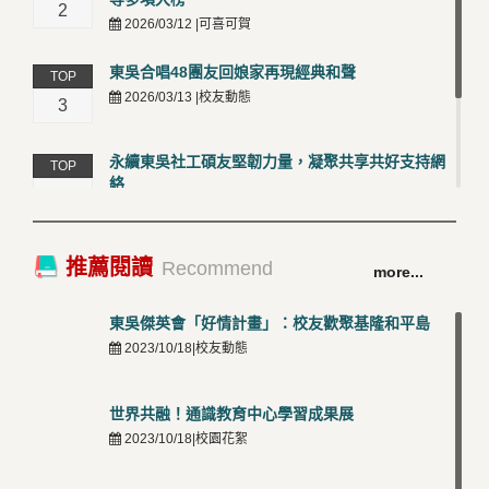
2
2026/03/12 |可喜可賀
東吳合唱48團友回娘家再現經典和聲
TOP
2026/03/13 |校友動態
3
永續東吳社工碩友堅韌力量，凝聚共享共好支持網
TOP
絡
4
2026/03/12 |校友動態
卓越永續校園 東吳大學連奪 ISO 14001、45001 及
TOP
推薦閱讀
Recommend
more...
50001三大國際驗證殊榮
5
2026/03/12 |可喜可賀
東吳傑英會「好情計畫」：校友歡聚基隆和平島
2023/10/18|校友動態
世界共融！通識教育中心學習成果展
2023/10/18|校園花絮