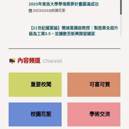
2023年東吳大學學海築夢計畫圓滿成功
2023/10/18|校園花絮
【21世紀國富論】簡禎富講座教授：製造業全面升
級為工業3.5，並擴散至新興開發國家
2023/10/18|推薦閱讀
國際經驗交流-日本熊本大學與松山大學學者來訪
內容頻道
2023/10/18|推薦閱讀
Channel
重要校聞
可喜可賀
校園花絮
學術交流