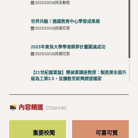
2023/10/18|校友動態
世界共融！通識教育中心學習成果展
2023/10/18|校園花絮
2023年東吳大學學海築夢計畫圓滿成功
2023/10/18|校園花絮
【21世紀國富論】簡禎富講座教授：製造業全面升
級為工業3.5，並擴散至新興開發國家
2023/10/18|推薦閱讀
國際經驗交流-日本熊本大學與松山大學學者來訪
內容頻道
2023/10/18|推薦閱讀
Channel
重要校聞
可喜可賀