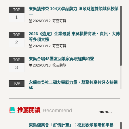
東吳獲殊榮 104大學品牌力 法政財經雙領域私校第
TOP
一
1
2026/03/12 |可喜可賀
2026《遠見》企業最愛 東吳橫掃商法、資訊、大傳
TOP
等多項大榜
2
2026/03/12 |可喜可賀
東吳合唱48團友回娘家再現經典和聲
TOP
2026/03/13 |校友動態
3
永續東吳社工碩友堅韌力量，凝聚共享共好支持網
TOP
絡
4
2026/03/12 |校友動態
卓越永續校園 東吳大學連奪 ISO 14001、45001 及
TOP
推薦閱讀
Recommend
more...
50001三大國際驗證殊榮
5
2026/03/12 |可喜可賀
東吳傑英會「好情計畫」：校友歡聚基隆和平島