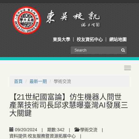
東吳大學
校友資拓中心
網站地圖
Toggl
navig
首頁
最新一期
學術交流
【21世紀國富論】仿生機器人問世
產業技術司長邱求慧曝臺灣AI發展三
大關鍵
09/20/2024
|
期數:342
|
學術交流
|
資料提供:校友服務暨資源拓展中心
|