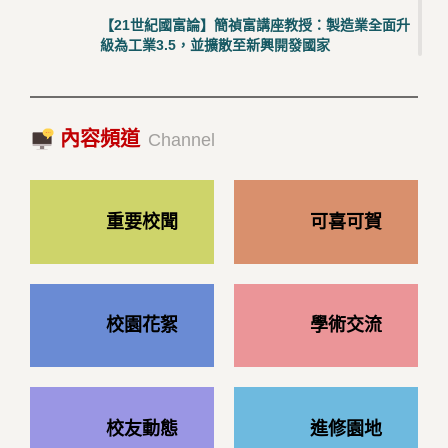
【21世紀國富論】簡禎富講座教授：製造業全面升
級為工業3.5，並擴散至新興開發國家
2023/10/18|推薦閱讀
國際經驗交流-日本熊本大學與松山大學學者來訪
內容頻道
2023/10/18|推薦閱讀
Channel
重要校聞
可喜可賀
校園花絮
學術交流
校友動態
進修園地