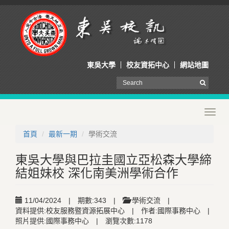
東吳大學
校友資拓中心
網站地圖
Toggl
navig
首頁
最新一期
學術交流
東吳大學與巴拉圭國立亞松森大學締
結姐妹校 深化南美洲學術合作
11/04/2024
|
期數:343
|
學術交流
|
資料提供:校友服務暨資源拓展中心
|
作者:國際事務中心
|
照片提供:國際事務中心
|
瀏覽次數:1178