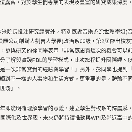
教授等多位嘉賓，對於學生們專業的表現及豐富的研究成果深度
除米院長投注研究經費外，特別感謝音樂系涂世瓊學姐(
投顧公司創辦人劉吉人學長(政治系66級，第2屆傑出校友
會，參與研究的徐同學表示「非常感恩有這次的機會可以
充分了解與實踐PBL的學習模式，此次旅程提升國際觀、
言是一次非常寶貴的經驗與學習！」另外，彭同學也提到
接觸到不一樣的人事物和生活方式。更重要的是，體驗不
匪淺」。
一年即能明確理解學習的意義，建立學生對校系的歸屬感
國際化及世界觀，未來仍將持續推動與WPI及鄰近高中