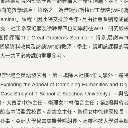
計畫將推動院內七個學系一起建構大一新生適應、定向、
向的教學環境，策略之一為借鏡伍斯特理工學院(WPI)
ems Seminar」課程，因此特安排於今年7月由社會系劉育成
雯、社工系李虹蒲及徐聆等四位同學前往WPI，研究該
he Great Problems Seminar。特別感謝WP
生們透過資料收集及訪談WPI的教師、學生，說明該課程的
大一共同必修課的重要參考。
舉辦2場全英語發表會，第一場除人社院4位同學外，還
 the Appeal of Combining Humanities and Digi
A Case Study of T School at Soochow University」，
們、大直高中施主任、衛理女中林偉音主任；第2場與會
百齡高中張盈霏校長、翁憲章主任、衛理女中徐建國校長
龍參事、亞洲大學秘書處羅芳吟組長、高雄科技大學洪莞