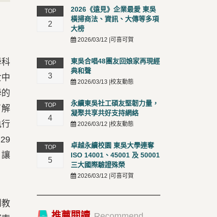
2026《遠見》企業最愛 東吳
TOP
橫掃商法、資訊、大傳等多項
2
大榜
2026/03/12 |可喜可賀
學科
東吳合唱48團友回娘家再現經
TOP
典和聲
3
女中
2026/03/13 |校友動態
學的
永續東吳社工碩友堅韌力量，
TOP
了解
凝聚共享共好支持網絡
4
執行
2026/03/12 |校友動態
月29
卓越永續校園 東吳大學連奪
TOP
，讓
ISO 14001、45001 及 50001
5
三大國際驗證殊榮
2026/03/12 |可喜可賀
到教
推薦閱讀
Recommend