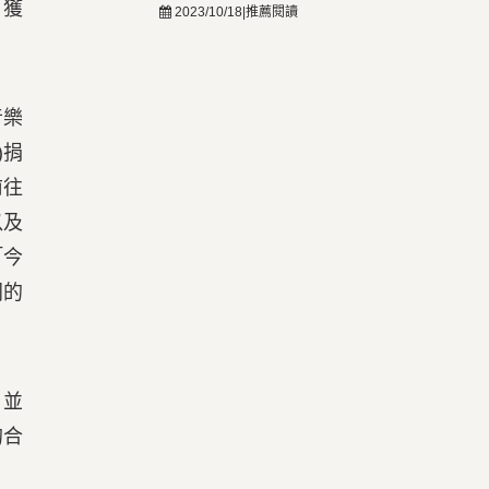
，獲
2023/10/18|推薦閱讀
音樂
)捐
前往
以及
「今
同的
，並
的合