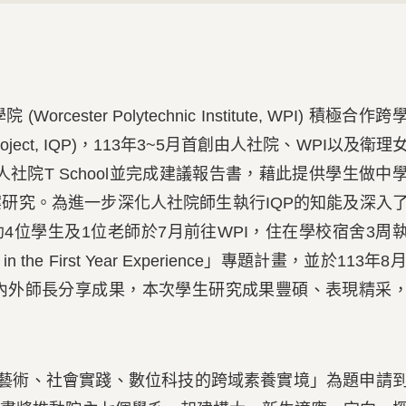
ster Polytechnic Institute, WPI) 積極合作跨
ing Project, IQP)，113年3~5月首創由人社院、WPI以及衛理
究人社院T School並完成建議報告書，藉此提供學生做中
研究。為進一步深化人社院師生執行IQP的知能及深入
4位學生及1位老師於7月前往WPI，住在學校宿舍3周
L in the First Year Experience」專題計畫，並於113年8
校內外師長分享成果，本次學生研究成果豐碩、表現精采
文藝術、社會實踐、數位科技的跨域素養實境」為題申請