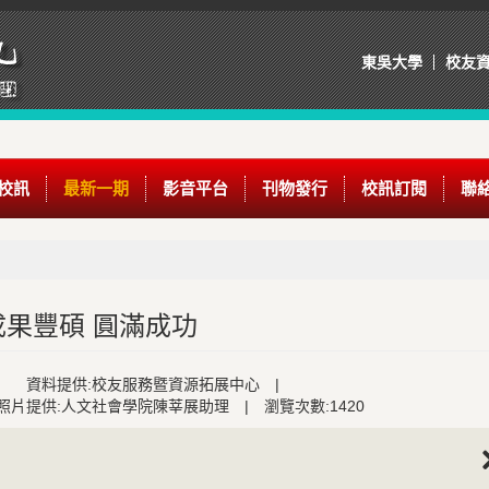
東吳大學
校友
校訊
最新一期
影音平台
刊物發行
校訊訂閱
聯
果豐碩 圓滿成功
資料提供:校友服務暨資源拓展中心
|
照片提供:人文社會學院陳莘展助理
|
瀏覽次數:1420
Nex