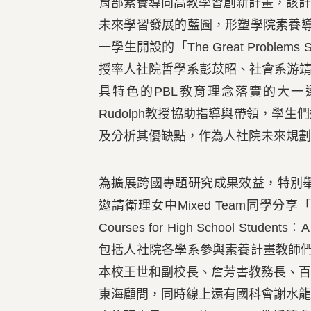
育部素養導向高教學習創新計畫，該
未來學習發展的藍圖，形塑學院素養導
一學生開設的「The Great Probl
授率人社院哲學系彭苡昭、社會系游靖
具特色的PBL教育理念落實的大一選修課程T
Rudolph教授協助指導與帶領，學
及分析其優缺點，作為人社院未來規劃
為擴展跨國專題研究成果效益，特別
邀請衛理女中Mixed Team同學分享「Exploring
Courses for High School Students：
包括人社院各學系參與素養計畫教師
本校王世和副校長、詹芳書教務長、
東海顧問，同時線上還有國科會謝水