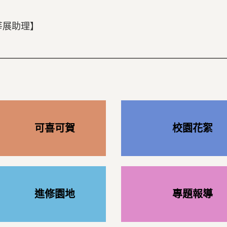
莘展助理】
可喜可賀
校園花絮
進修園地
專題報導