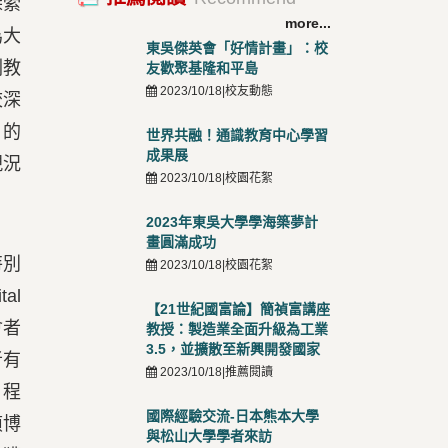
探索
more...
為大
東吳傑英會「好情計畫」：校
副教
友歡聚基隆和平島
2023/10/18|校友動態
校深
I的
世界共融！通識教育中心學習
成果展
現況
2023/10/18|校園花絮
2023年東吳大學學海築夢計
畫圓滿成功
特別
2023/10/18|校園花絮
tal
【21世紀國富論】簡禎富講座
與會者
教授：製造業全面升級為工業
3.5，並擴散至新興開發國家
者有
2023/10/18|推薦閱讀
、程
國際經驗交流-日本熊本大學
媜博
與松山大學學者來訪