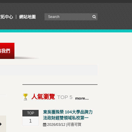
資拓中心
網站地圖
絡我們
人氣瀏覽
TOP 5
more...
東吳獲殊榮 104大學品牌力
TOP
法政財經雙領域私校第一
1
2026/03/12 |可喜可賀
t