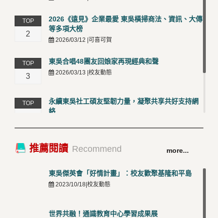
2026《遠見》企業最愛 東吳橫掃商法、資訊、大傳
TOP
等多項大榜
2
2026/03/12 |可喜可賀
東吳合唱48團友回娘家再現經典和聲
TOP
2026/03/13 |校友動態
3
永續東吳社工碩友堅韌力量，凝聚共享共好支持網
TOP
絡
4
2026/03/12 |校友動態
卓越永續校園 東吳大學連奪 ISO 14001、45001 及
TOP
推薦閱讀
Recommend
more...
50001三大國際驗證殊榮
5
2026/03/12 |可喜可賀
東吳傑英會「好情計畫」：校友歡聚基隆和平島
2023/10/18|校友動態
世界共融！通識教育中心學習成果展