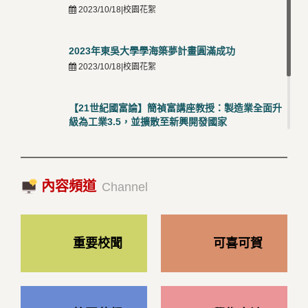
2023/10/18|校園花絮
2023年東吳大學學海築夢計畫圓滿成功
2023/10/18|校園花絮
【21世紀國富論】簡禎富講座教授：製造業全面升
級為工業3.5，並擴散至新興開發國家
2023/10/18|推薦閱讀
國際經驗交流-日本熊本大學與松山大學學者來訪
內容頻道
2023/10/18|推薦閱讀
Channel
重要校聞
可喜可賀