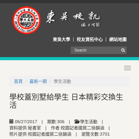
東吳大學
校友資拓中心
網站地圖
Toggl
navig
首頁
最新一期
學生活動
學校蓋別墅給學生 日本精彩交換生
活
06/27/2017
|
期數:306
|
學生活動
|
資料提供:秘書室
|
作者:校園記者國貿二徐韻涵
|
照片提供:校園記者國貿二徐韻涵
|
瀏覽次數:3701