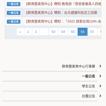
【群育暨美育中心】轉知:教育部「資安素養真人四格漫
一般公告
【群育暨美育中心】轉知：台北捷運科技志工招募
一般公告
【群育暨美育中心】轉知：「2022 探索台灣120h-永
一般公告
«
1
2
...
53
54
55
56
57
58
群育暨美育中心行事曆
一般公告
學生公告
社團公告