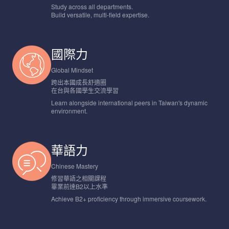
Study across all departments.
Build versatile, multi-field expertise.
國際力
Global Mindset
跨出本國成長舒適圈
在台與各國學生交流學習
Learn alongside international peers in Taiwan's dynamic
environment.
華語力
Chinese Mastery
修習華語之相關課程
畢業前達B2以上水準
Achieve B2+ proficiency through immersive coursework.