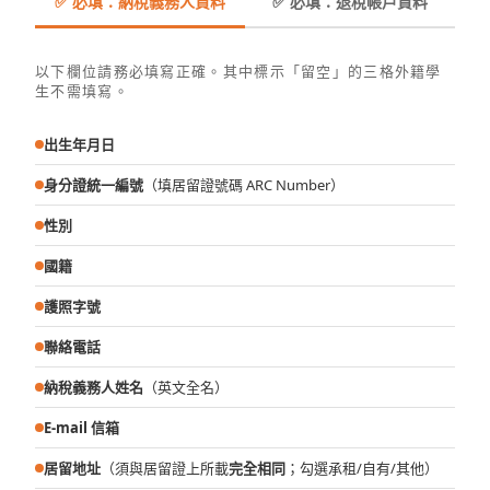
✅ 必填：納稅義務人資料
✅ 必填：退稅帳戶資料
以下欄位請務必填寫正確。其中標示「留空」的三格外籍學
生不需填寫。
出生年月日
身分證統一編號
（填居留證號碼 ARC Number）
性別
國籍
護照字號
聯絡電話
納稅義務人姓名
（英文全名）
E-mail 信箱
居留地址
（須與居留證上所載
完全相同
；勾選承租/自有/其他）