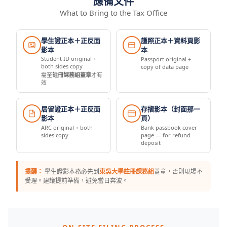
應備文件
What to Bring to the Tax Office
學生證正本＋正反面
護照正本＋資料頁影
影本
本
Student ID original +
Passport original +
both sides copy
copy of data page
需至
註冊課務組蓋章
才有
效
居留證正本＋正反面
存摺影本（封面那一
影本
頁）
ARC original + both
Bank passbook cover
sides copy
page — for refund
deposit
提醒：
學生證影本務必先到
東吳大學註冊課務組
蓋章，否則現場不
受理。建議提前準備，避免當日奔波。