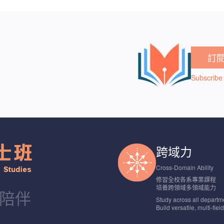
訂
Subscribe 
跨域力
Cross-Domain Ability
修習全校各系專業課程
培養跨領域多領域能力
程陪伴
Study across all departm
Build versatile, multi-fiel