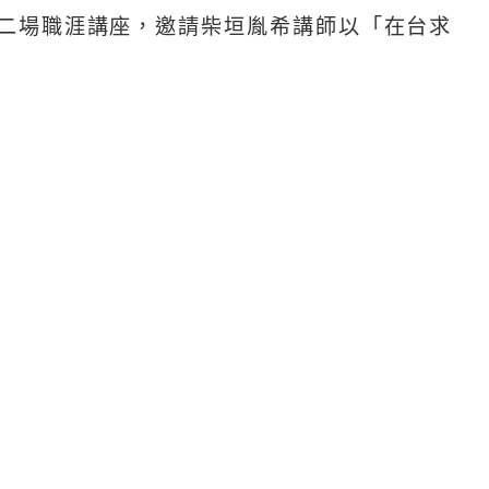
辦本學期第二場職涯講座，邀請柴垣胤希講師以「在台求