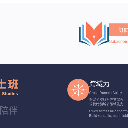
訂
Subscribe 
跨域力
Cross-Domain Ability
修習全校各系專業課程
培養跨領域多領域能力
程陪伴
Study across all departm
Build versatile, multi-fiel