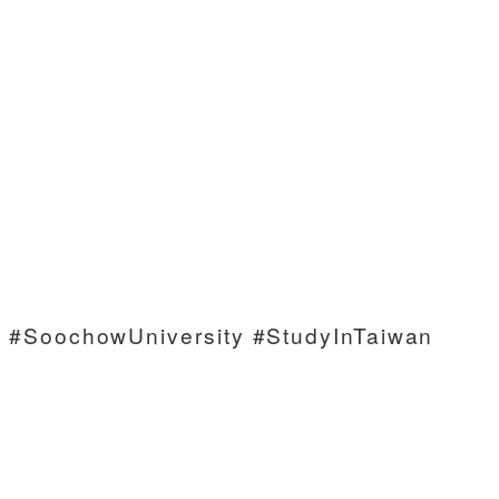
howUniversity #StudyInTaiwan