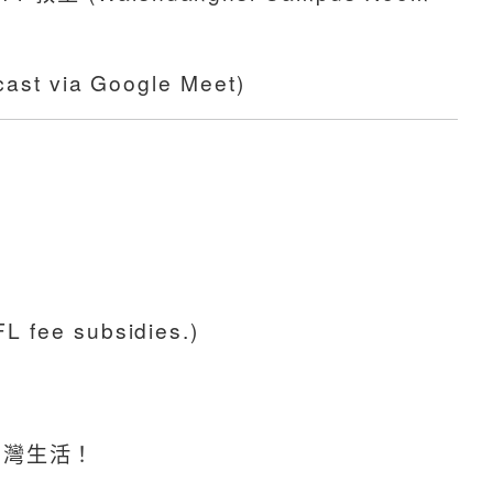
st via Google Meet)
。
FL fee subsidies.)
台灣生活！