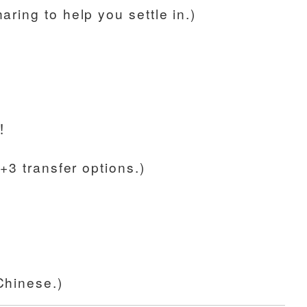
ring to help you settle in.)
！
+3 transfer options.)
Chinese.)