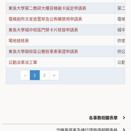
東吳大學第二教研大樓貨梯磁卡設定申請表
第二教
電梯廁所文宣放置架及公佈欄使用申請表
電梯廁
東吳大學城中校區門禁卡片核發申請表
城中校
場地檢核表
供使用
東吳大學兩校區公務校車乘車證申請表
供公務
公勤派車派工單
公勤派
«
1
2
»
各事務相關表單
汽機車停車及通行證申請相關表格