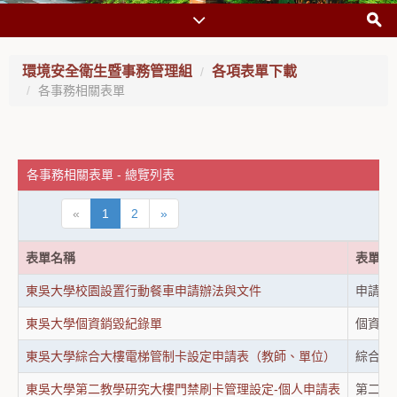
環境安全衛生暨事務管理組
各項表單下載
各事務相關表單
各事務相關表單 - 總覽列表
«
1
2
»
表單名稱
表單用
東吳大學校園設置行動餐車申請辦法與文件
申請行
東吳大學個資銷毀紀錄單
個資銷
東吳大學綜合大樓電梯管制卡設定申請表（教師、單位）
綜合大
東吳大學第二教學研究大樓門禁刷卡管理設定-個人申請表
第二教