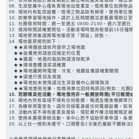
07. 任何展覽品於展覽期間於展出場地遺失或毀損，展出單
08. 生涯發展中心僅負責場地出借事宜，借用單位如將物品
09. 場地均有監控設備，借用之物品如有損壞，使用單位需
10. 如需學習場地操作，請於上班時間親洽游藝廣場辦公室。
11. 社團借用時間：週一至週五 0800-2100、週六至週日 080
12. 借用時間請確實預估，活動清場時間為租借前15分鐘
13. 場地使用後請將場地復原至「預設」狀態。
14. 場地復原規則如下：
★★桌椅擺放請依所提供之場地圖
★★設備使用請放回規定的位置
★★牆面、地面的黏貼物請清除乾淨
★★環境整體清潔請確實
★★場地離開時電燈、冷氣、視廳設備請確實關閉
★★請進行簽到及簽退
★★場地如未使用請洽生涯發展中心辦理取消
★★場地使用完畢，如借用單位因特殊原因(例如：社團因社
15. 若辦理其他活動，場地借用非一般開放時間(平日晚間或
16. 場地內所有區域不得有任何吸煙、喝酒及嚼食檳榔等行
17. 為確保用電安全，請勿另接電源或任何電器設備。如有
18. 活動內容不得有違善良風俗、侵犯著作權法相關規定被
19. 使用本廣場舉辦活動，本中心恕不協助停車申請，各單
20. 以上任一規則未遵守，口頭警告2次後仍屢勸不聽無