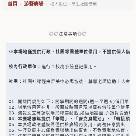
首頁
游藝廣場
校內單位、學生社團借用
◎◎注意事項◎◎
※本場地僅提供行政、社團等團體單位借用，不提供個人借用
校內行政單位：
逕行至校務系統登記借用。
社團：
社團社課經由群美中心場協後，輔導老師協助上人會總
01. 開關門規則如下：開學期間的週間(週一至週五)借用
02. 場地借用若在非一般開放時間且現場僅有借該單位使用
03. 海報文宣等請以隱形膠帶黏貼,如破壞牆面,亦請負責清
04. 本廣場恕無提供「筆電」、「麥克風電池」、「轉接頭
05. 本廣場軟硬體設備僅供於廣場內使用，請勿任意攜出。
06. 生涯發展中心僅負責場地出借事宜，不負責場地佈置、