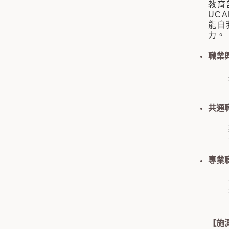
教育部
UC
能自
力。
職業
共通
專業
【施