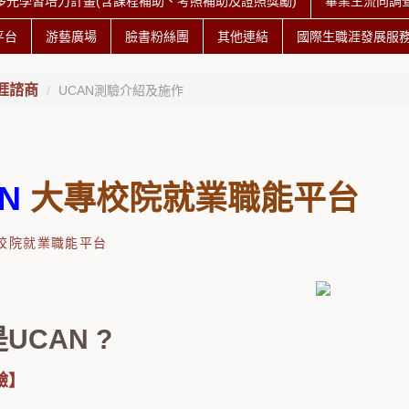
多元學習培力計畫(含課程補助、考照補助及證照獎勵)
畢業生流向調
平台
游藝廣場
臉書粉絲團
其他連結
國際生職涯發展服
涯諮商
UCAN測驗介紹及施作
N
大專校院就業職能平台
專校院就業職能平台
UCAN ?
驗】