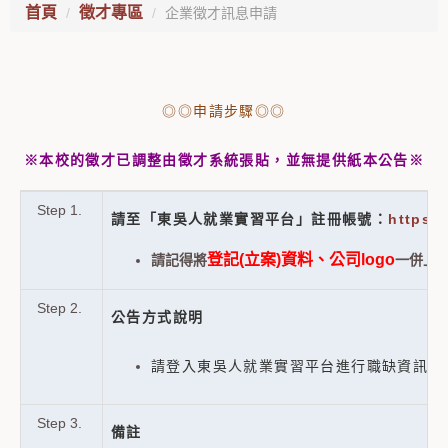
首頁
徵才專區
企業徵才訊息申請
◎◎申請步驟◎◎
※本校的徵才已調整由徵才系統張貼，並無提供紙本公告※
Step 1.
請至「東吳人就業實習平台」註冊帳號：
https:/
登記(立案)資料、公司logo
請記得將
一併上傳
Step 2.
公告方式說明
請登入東吳人就業實習平台進行職缺資訊刊
Step 3.
備註