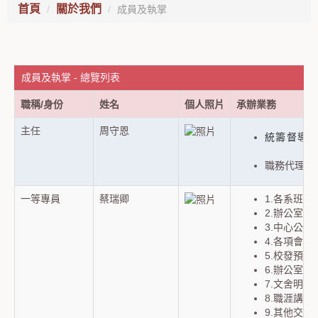
首頁
關於我們
成員及執掌
成員及執掌 - 總覽列表
職稱/身份
姓名
個人照片
承辦業務
主任
周守恩
統籌督導
職務代理人：
一等專員
蔡瑞卿
1.各系班
2.辦公室
3.中心公
4.各項會
5.校發預
6.辦公室
7.文舍明
8.職涯講
9.其他交辦