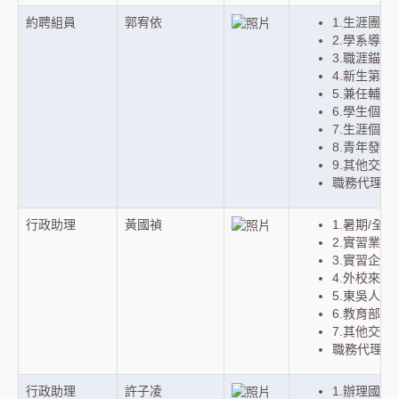
約聘組員
郭宥依
1.生涯團測
2.學系導
3.職涯錨
4.新生第
5.兼任輔
6.學生個
7.生涯個
8.青年發
9.其他交辦
職務代理人：
行政助理
黃國禎
1.暑期/
2.實習業
3.實習企
4.外校來
5.東吳人
6.教育部
7.其他交辦
職務代理人：
行政助理
許子凌
1.辦理國