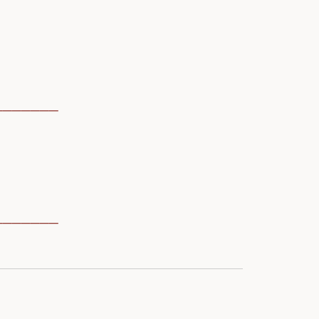
───────
───────