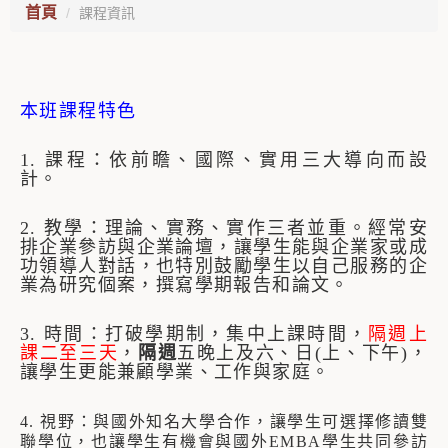
首頁
課程資訊
本班課程特色
1.
課程：依前瞻、國際、實用三大導向而設
計。
2.
教學：理論、實務、實作三者並重。經常安
排企業參訪與企業論壇，讓學生能與企業家或成
功領導人對話，也特別鼓勵學生以自己服務的企
業為研究個案，撰寫學期報告和論文。
3.
時間：打破學期制，集中上課時間，
隔週上
課二至三天
，
隔週
五晚上及六、日
(
上、下午
)
，
讓學生更能兼顧學業、工作與家庭。
4.
視野：與國外知名大學合作，讓學生可選擇修讀雙
聯學位，也讓學生有機會與國外
EMBA
學生共同參訪