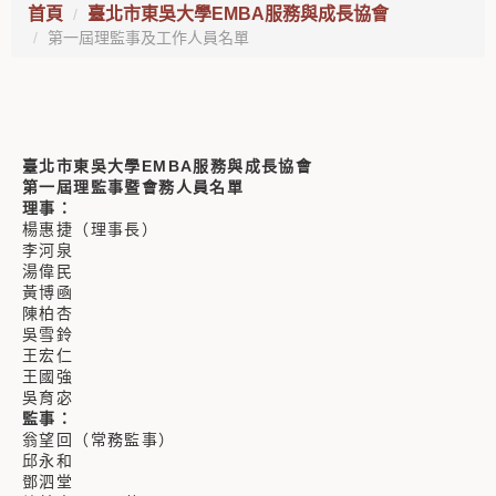
首頁
臺北市東吳大學EMBA服務與成長協會
第一屆理監事及工作人員名單
臺北市東吳大學EMBA服務與成長協會
第一屆理監事暨會務人員名單
理事：
楊惠捷（理事長）
李河泉
湯偉民
黃博凾
陳柏杏
吳雪鈴
王宏仁
王國強
吳育宓
監事：
翁望回（常務監事）
邱永和
鄧泗堂