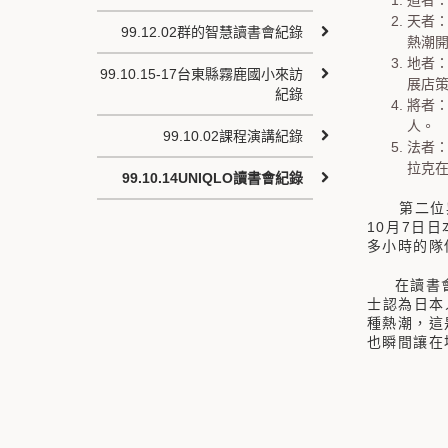
道者
天者
99.12.02群的智慧讀書會紀錄
熱潮
地者
99.10.15-17台東縣霧鹿國小來訪
展店
紀錄
將者
人。
99.10.02課程演講紀錄
法者
拉克
99.10.14UNIQLO讀書會紀錄
第二位
10
7
月
日日
多小時的隊
在讀書
士認為日本
種熱潮，這
也瞬間讓在