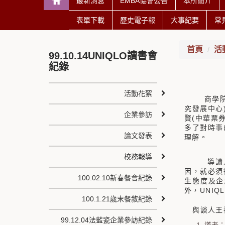
最新消息
EMBA協會公告
本所簡介
表單下載
歷史電子報
大事紀要
常
首頁
活
99.10.14UNIQLO讀書會
紀錄
活動花絮
商學
究發展中心
企業參訪
(
賢
中華票
多了對時事
論文發表
理解。
校務報導
導讀
因，就必須
100.02.10新春餐會紀錄
生態度及企
UNIQ
外，
100.1.21歲末餐敘紀錄
與談人王
99.12.04法藍瓷企業參訪紀錄