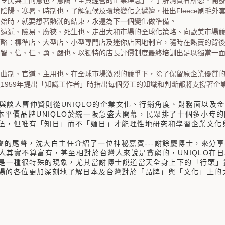
：令民與上同意也，意謂「全員經營的企業理念」，了解消費者所想、開
Fleece
：陰陽、寒暑、時制也，了解氣候及環境變化之遞嬗，推出
刷毛外
開始時，就要想著熱潮的結束，永遠為下一個變化做準備。
：遠近、險易、廣狹、死生也。走出大和市場的全球化策略、向歐美市場
策略：標準店、大型店、小型專門店及迷你店因地制宜，隨時在熱賣的背
：智、信、仁、勇、嚴也。以獨特的店長評價制度最終培訓出足以獨當一
：曲制、官道、主用也。在全球市場激烈的競爭下，除了保留原企業優質
1959
在
年提出「知識工作者」時指出每個勞工的知識和判斷都將支撐著企
UNIQLO
與談人曹仲賢則從
的企業文化、行銷角度、財務面以及金
UNIQLO
本平價品牌
於統一阪急盛大開幕，民眾排了十個多小時的
伍，但唯有「知日」而不「媚日」才能理性地研究和學習企業文化
---
會的尾聲，沈大白主任介紹了一位神秘嘉賓
謝餘慶博士，來分享
UNIQLO
人其實不算富有，甚至相對於台灣人來說是貧窮的，
在日
是一種很特殊的現象，尤其當謝博士說道當天全身上下的「行頭」
場的各位更加深刻地了解日本及台灣對於「品牌」與「文化」上的