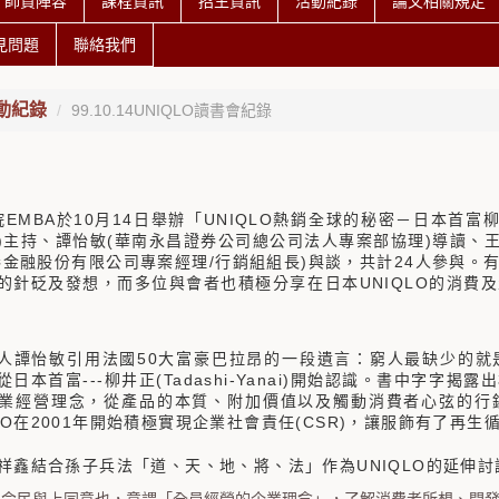
師資陣容
課程資訊
招生資訊
活動紀錄
論文相關規定
見問題
聯絡我們
動紀錄
99.10.14UNIQLO讀書會紀錄
EMBA
10
14
UNIQLO
院
於
月
日舉辦「
熱銷全球的秘密－日本首富
)
(
)
主持、譚怡敏
華南永昌證券公司總公司法人專案部協理
導讀、
/
)
24
券金融股份有限公司專案經理
行銷組組長
與談，共計
人參與。
UNIQLO
的針砭及發想，而多位與會者也積極分享在日本
的消費及
50
人譚怡敏引用法國
大富豪巴拉昂的一段遺言：窮人最缺少的就
---
(Tadashi-Yanai)
從日本首富
柳井正
開始認識。書中字字揭露出
業經營理念，從產品的本質、附加價值以及觸動消費者心弦的行
LO
2001
(CSR)
在
年開始積極實現企業社會責任
，讓服飾有了再生
UNIQLO
祥鑫結合孫子兵法「道、天、地、將、法」作為
的延伸討