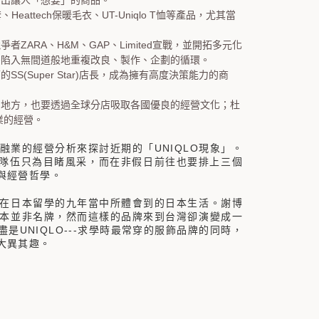
發出讓人「想要」的商品。
Heattech
UT-Uniqlo T
套、
保暖毛衣、
恤等產品，尤其當
ZARA
H&M
GAP
Limited
競爭者
、
、
、
宣戰，並開拓多元化
後陷入無間道般地重複改良、製作、企劃的循環。
SS(Super Star)
面的
店長，成為擁有高度決策能力的商
的地方，也要透過全球分店吸取各國優良的經營文化；杜
業的經營。
UNIQLO
融業的經營分析來探討近期的「
現象」。
隊伍只為目睹風采，而在非假日前往也要排上三個
與經營哲學。
在日本留學的九年當中所體會到的日本生活。謝博
本並非名牌，然而這樣的品牌來到台灣卻演變成一
UNIQLO---
盡是
求學時最常穿的服飾品牌的同時，
大異其趣。