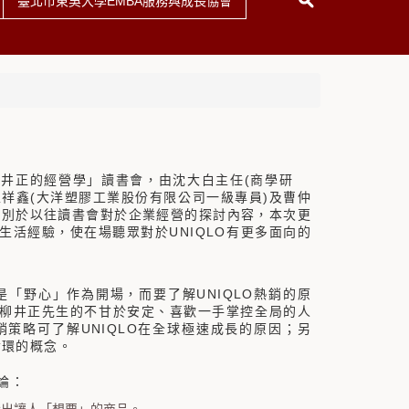
臺北市東吳大學EMBA服務與成長協會
(
柳井正的經營學」讀書會，由沈大白主任
商學研
(
)
王祥鑫
大洋塑膠工業股份有限公司一級專員
及曹仲
有別於以往讀書會對於企業經營的探討內容，本次更
UNIQLO
生活經驗，使在場聽眾對於
有更多面向的
UNIQLO
是「野心」作為開場，而要了解
熱銷的原
柳井正先生的不甘於安定、喜歡一手掌控全局的人
UNIQLO
銷策略可了解
在全球極速成長的原因；另
循環的概念。
論：