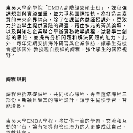
東吳大學商學院
「
EMBA
高階經營碩士班」，課程
強
調規劃與實踐並重，並力爭與國際接軌。為打造高素
質的未來商界精英，除了在課堂內嚴謹授課外，更致
力於為學生提供實踐的舞臺。藉由多元的菁英論壇，
以及與知名企業聯合舉辦實務教學課程，激發學生創
新的思維，並提高分析問題和解決問題的能力。此
外，每年
定期安排海外研習與企業參訪，讓學生有機
會選修國外 教授親自授課的課程，
強化學生的國際視
野。
課程規劃
課程包括基礎課程、共同核心課程、專業選修課程三
部份。新穎且豐富的課程設計，讓學生愉快學習，智
能增長。
東吳大學
EMBA
學程，將提供一流的學習、交流和互
動的平台
，
讓有領導與管理潛力的人更能成就自己、
貢獻社會。