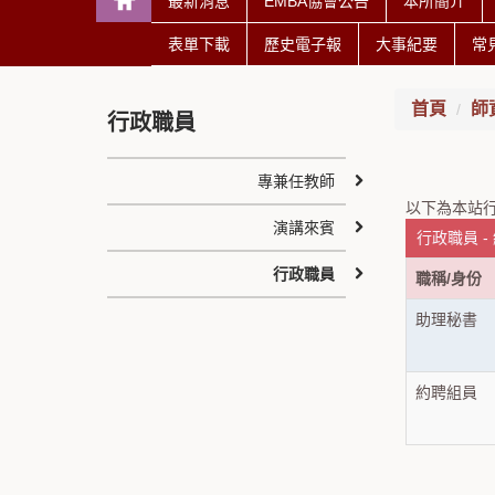
最新消息
EMBA協會公告
本所簡介
表單下載
歷史電子報
大事紀要
常
首頁
師
行政職員
專兼任教師
以下為本站行
演講來賓
行政職員 -
行政職員
職稱/身份
助理秘書
約聘組員