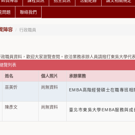
師資陣容
課程資訊
招生資訊
活動紀錄
論文相關規定
見問題
聯絡我們
資陣容
行政職員
政職員資料，歡迎大家瀏覽查閱。欲洽業務承辦人員請撥打東吳大學代表號(0
 總覽列表
姓名
個人照片
承辦業務
巫美忻
尚無資料
EMBA高階經營碩士在職專班相
陳彥文
尚無資料
臺北市東吳大學EMBA服務與