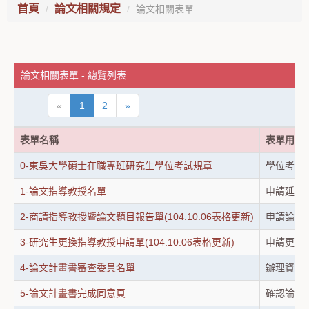
首頁
論文相關規定
論文相關表單
論文相關表單 - 總覽列表
«
1
2
»
表單名稱
表單用途
0-東吳大學碩士在職專班研究生學位考試規章
學位考試
1-論文指導教授名單
申請延聘
2-商請指導教授暨論文題目報告單(104.10.06表格更新)
申請論文
3-研究生更換指導教授申請單(104.10.06表格更新)
申請更換
4-論文計畫書審查委員名單
辦理資格
5-論文計畫書完成同意頁
確認論文