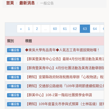
首頁
最新消息
一般公告
«
1
2
...
60
61
62
63
64
65
類別
標題
◆東吳大學有品青年◆人氣志工青年選拔開始囉！
一般公告
【群美暨美育中心公告】最新4月份社團活動及美育活
一般公告
【群育暨美育中心】4月份社團活動及美育活動舉辦防疫
一般公告
【轉知】宜蘭縣政府財政稅務局舉辦「心稅物語」稅
一般公告
【轉知】交通部公路總局「109年清明節連續假期公共
一般公告
【群美中心】108-2第一階段社團獎學金申請
一般公告
【轉知】109年度臺北市參與式預算（士林區級）提案
一般公告