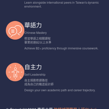
Learn alongside international peers in Taiwan's dynamic
environment.
華語力
Chinese Mastery
修習華語之相關課程
畢業前達B2以上水準
Achieve B2+ proficiency through immersive coursework.
自主力
Self-Leadership
自主規劃修課路徑
成為自己的職涯設計師
Design your own academic path and career trajectory.