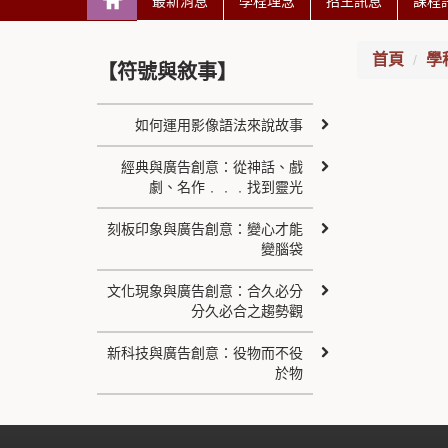
最新消息
學程理念
招生訊息
課程
首頁
學
【符號與敘事】
如何運用影像語法來說故事
經典與廣告創意：從神話、戲
劇、名作﹒﹒﹒找到靈光
刻板印象與廣告創意：變心才能
變腦袋
文化現象與廣告創意：合久必分
分久必合之趨勢觀
新科技與廣告創意：役物而不役
於物