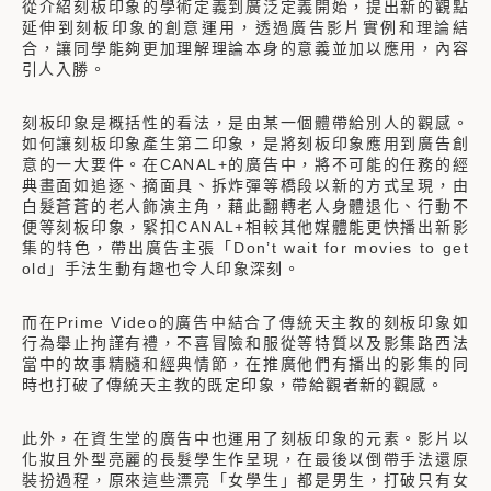
從介紹刻板印象的學術定義到廣泛定義開始，提出新的觀點
延伸到刻板印象的創意運用，透過廣告影片實例和理論結
合，讓同學能夠更加理解理論本身的意義並加以應用，內容
引人入勝。
刻板印象是概括性的看法，是由某一個體帶給別人的觀感。
如何讓刻板印象產生第二印象，是將刻板印象應用到廣告創
意的一大要件。在CANAL+的廣告中，將不可能的任務的經
典畫面如追逐、摘面具、拆炸彈等橋段以新的方式呈現，由
白髮蒼蒼的老人飾演主角，藉此翻轉老人身體退化、行動不
便等刻板印象，緊扣CANAL+相較其他媒體能更快播出新影
集的特色，帶出廣告主張「Don’t wait for movies to get
old」手法生動有趣也令人印象深刻。
而在Prime Video的廣告中結合了傳統天主教的刻板印象如
行為舉止拘謹有禮，不喜冒險和服從等特質以及影集路西法
當中的故事精髓和經典情節，在推廣他們有播出的影集的同
時也打破了傳統天主教的既定印象，帶給觀者新的觀感。
此外，在資生堂的廣告中也運用了刻板印象的元素。影片以
化妝且外型亮麗的長髮學生作呈現，在最後以倒帶手法還原
裝扮過程，原來這些漂亮「女學生」都是男生，打破只有女