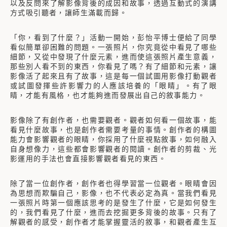
以及反問來了解影像背後的成因和故事，透過互動式的演講
方式吸引聽者，讓師生滿載而歸。
「你，看到了什麼？」活動一開始，彭怡平博士便給了同學
看似簡單卻困難的問題。一張照片，你究竟從中看見了哪些
細節，又從中發現了什麼元素，進而使這張照片產生意義，
那些別人看不到的東西，你看見了嗎？有了細節和元素，讓
影像活了起來且有了故事，這是每一個試圖用影像打動觀者
或試圖發揮些許影響力的人應該培養的「眼睛」。有了眼
睛，才能有風格，也才能夠進而發展出自己的敘事能力。
影像除了有創作者，也需要觀者。觀者如何看一個故事，能
看見什麼故事，也是創作者需要考量的事情。創作者的構圖
能力會影響觀者的眼睛，你採用了什麼視點敘事，如何融入
自身想像力，這些都會影響觀者的閱讀。創作者的剪裁、光
影運用的手法也會直接影響觀者看見的東西。
除了當一位創作者，創作者也得學習當一位觀者。眼睛會因
為思想而欺騙自己，影像，也不代表必定為真。當我們看見
一張照片時第一個應該思考的是發生了什麼，它是如何發生
的，我們看見了什麼，進而去挖掘更多背後的故事。只有了
解觀者的感受，創作者才能掌握靈活的敘事，和觀者產生互