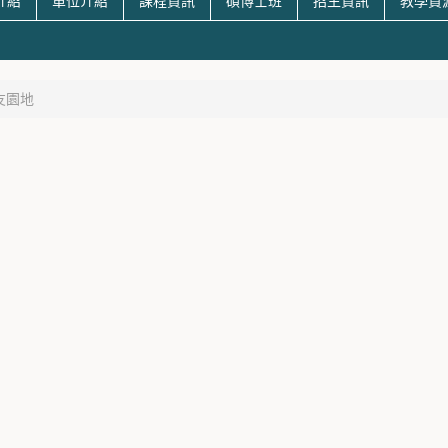
介紹
單位介紹
課程資訊
碩博士班
招生資訊
教學資
友園地