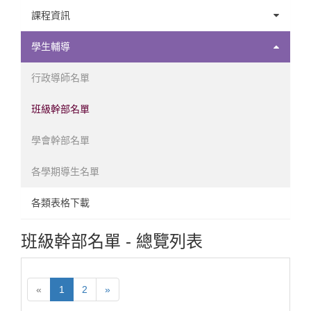
課程地圖
課程資訊
修課須知
課程時間表
學生輔導
學生手冊
選課注意事項
行政導師名單
各學系承認畢業學分之通識課程表
多元學習
班級幹部名單
學士班論文
學會幹部名單
社會學實習
各學期導生名單
歷年課程簡介
各類表格下載
班級幹部名單 - 總覽列表
«
1
2
»