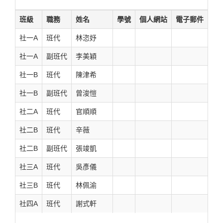
班級
職務
姓名
學號
個人網站
電子郵件
社一A
班代
林恣妤
社一A
副班代
李美穎
社一B
班代
陳津希
社一B
副班代
曾浚愷
社二A
班代
官順順
社二B
班代
辛薇
社二B
副班代
張竣凱
社三A
班代
吳彥儀
社三B
班代
林佩渝
社四A
班代
謝式軒