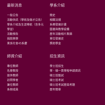
最新消息
學系介紹
一般公告
簡史
活動快訊（學術及徵才公告）
相關法規
學系介紹及生涯導航（含多元
系務發展計畫
學習）
圖書與教學設備
活動預告
歷年活動相片集錦
捐款興學
單位發展史
東吳社會45系慶
獎助學金
師資介紹
招生資訊
專任教師
學士班招生
名譽教授
學、碩一貫學程申請資訊
退休教師
碩士班甄試
訪問學者
碩士班考試
兼任教師
碩士班考試歷屆考題
系辦成員
歷年簡章