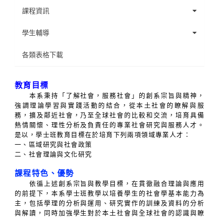
課程地圖
課程資訊
修課須知
課程時間表
學生輔導
學生手冊
選課注意事項
行政導師名單
各類表格下載
各學系承認畢業學分之通識課程表
多元學習
班級幹部名單
教育目標
本系秉持「了解社會，服務社會」的創系宗旨與精神，
學士班論文
學會幹部名單
強調理論學習與實踐活動的結合，從本土社會的瞭解與服
務，擴及鄰近社會，乃至全球社會的比較和交流，培育具備
社會學實習
各學期導生名單
熱情關懷、理性分析及負責任的專業社會研究與服務人才。
是以，
學士班教育目標在於培育下列兩項領域專業人才：
歷年課程簡介
一、區域研究與社會政策
二、
社會理論與文化研究
課程特色、優勢
依循上述創系宗旨與教學目標，
在貫徹融合理論與應用
的前提下，
本系學士班教學以培養學生的社會學基本能力為
主，包括學理的分析與運用、研究實作的訓練及資料的分析
與解讀，同時加強學生對於本土社會與全球社會的認識與瞭