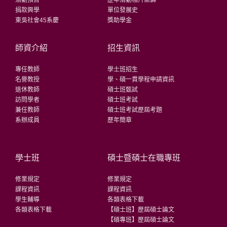
活動預告
歷年活動相片集錦
捐款興學
單位發展史
東吳社會45系慶
獎助學金
師資介紹
招生資訊
專任教師
學士班招生
名譽教授
學、碩一貫學程申請資訊
退休教師
碩士班甄試
訪問學者
碩士班考試
兼任教師
碩士班考試歷屆考題
系辦成員
歷年簡章
學士班
碩士暨碩士在職專班
修業規定
修業規定
課程資訊
課程資訊
學生輔導
各類表格下載
各類表格下載
【碩士班】歷屆碩士論文
【碩專班】歷屆碩士論文