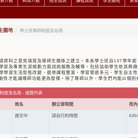
系介紹
師資介紹
招生資訊
課程資訊
學生園地
系
生園地
學士班導師制度及名冊
請資料之意見填寫及導師生關係之建立，本系學士班自107學年起
學習及專業生涯規劃方面諮詢服務及輔導，包括協助學生依其興趣
學學習生活型態改變、選修課程豐富、學習管道多元、學生自主性
動性才能讓導師功能更為發揮。除了導師以外，學生們均能以個別
制度及名冊 - 總覽列表
姓名
辦公室時間
校內
謝文中
請自行約時間
636