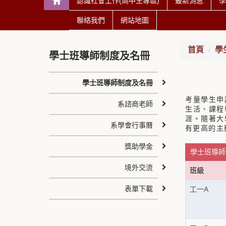
認識社會工作(高中生專區)
最新消息
學
聯絡我們
網站地圖
首頁
學
學士班導師制度及名冊
學士班導師制度及名冊
考量學生申
系諮商老師
生活、課程
涯。隨著大
系學會行事曆
有更高的主
獎助學金
學士班導師
境外交流
班級
表單下載
工一A