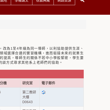
友園地
學報論文
徐震典藏
網路資源
，改為1至4年級為同一導師，以利協助提供生涯、
領域選擇合適的實習機構，進而銜接未來的就業生
的提高，導師生的關係不若中小學般緊密，學生要
約談方式尋求其他系上老師們的協助。
分機
研究室
電子郵件
4
第二教研
大樓
D0643