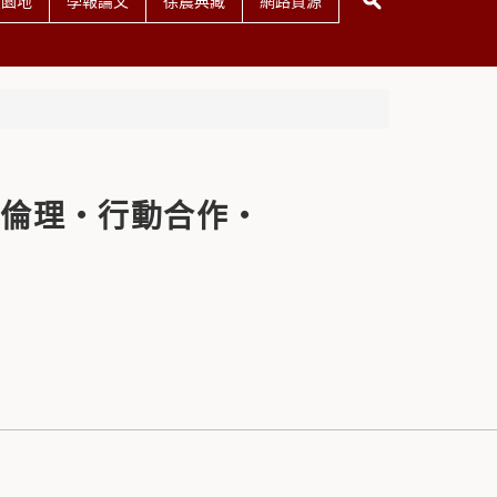
友園地
學報論文
徐震典藏
網路資源
視倫理‧行動合作‧