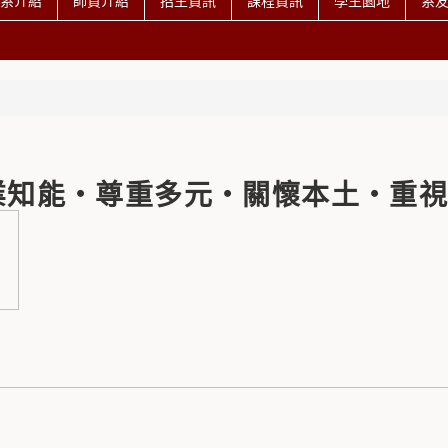
系介紹
師資介紹
招生資訊
課程資訊
學生園地
系
業知能‧尊重多元‧關懷本土‧重