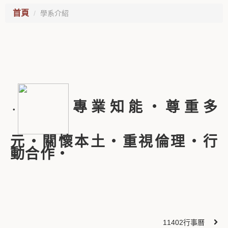
首頁
學系介紹
專業知能‧尊重多
‧
元‧關懷本土‧重視倫理‧行
動合作‧
11402行事曆