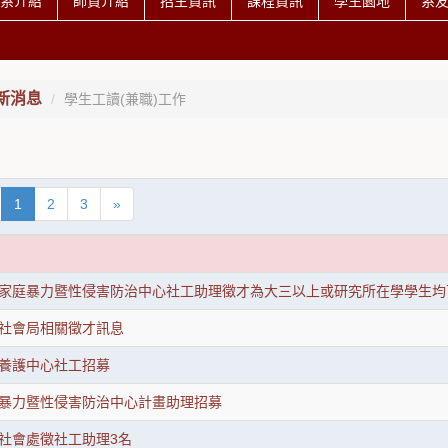
系介紹
師資介紹
招生資訊
課程資訊
學生園地
系
新消息
學生工讀(兼職)工作
1
2
3
»
家庭暴力暨性侵害防治中心社工助理徵才為大三以上或研究所在學學生均
社會局相關徵才訊息
養護中心社工招募
暴力暨性侵害防治中心計畫助理招募
社會處徵社工助理3名