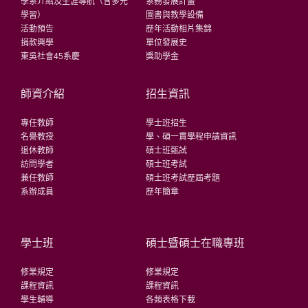
學系介紹及生涯導航（含多元
系務發展計畫
學習）
圖書與教學設備
活動預告
歷年活動相片集錦
捐款興學
單位發展史
東吳社會45系慶
獎助學金
師資介紹
招生資訊
專任教師
學士班招生
名譽教授
學、碩一貫學程申請資訊
退休教師
碩士班甄試
訪問學者
碩士班考試
兼任教師
碩士班考試歷屆考題
系辦成員
歷年簡章
學士班
碩士暨碩士在職專班
修業規定
修業規定
課程資訊
課程資訊
學生輔導
各類表格下載