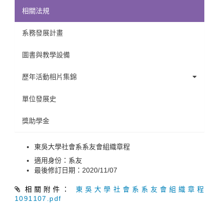
相關法規
系務發展計畫
圖書與教學設備
歷年活動相片集錦
45週年系慶
單位發展史
教師相關
獎助學金
勉齋社會論壇
東吳大學社會系系友會組織章程
適用身份：
系友
系友講座
最後修訂日期：
2020/11/07
國際學術交流
相關附件：
東吳大學社會系系友會組織章程
1091107.pdf
專題演講