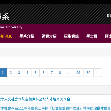
EN
最新消息
學系介紹
師資介紹
招生資訊
學士班
碩
1
2
3
4
5
6
7
8
...
29
30
»
大學人文社會學院富蘭克林全程人才培育獎學金
大學社會學系111學年度第二學期「社會統計資料處理」教學助理徵才啟事