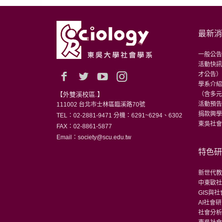
最新
一般公
活動快
才公告
學系介
【外雙溪校區.】
（含多
活動預
111002 台北市士林區臨溪路70號
捐款興
TEL：02-2881-9471 分機：6291~6294、6302
東吳社會
FAX：02-8861-5877
Email：society@scu.edu.tw
特色
新世代
中東歐
GIS與
AI社會
社會分