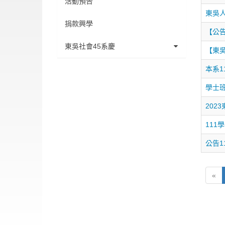
活動預告
東吳
捐款興學
【公告
東吳社會45系慶
【東
系慶學術研討會
本系
學士
系徽設計競賽
20
45系慶餐會
11
公告1
«