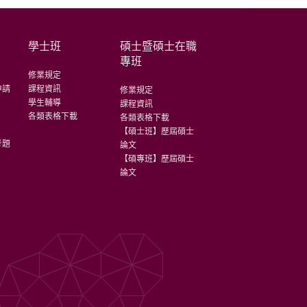
學士班
碩士暨碩士在職
專班
修業規定
申請
課程資訊
修業規定
學生輔導
課程資訊
各類表格下載
各類表格下載
【碩士班】歷屆碩士
考題
論文
【碩專班】歷屆碩士
論文