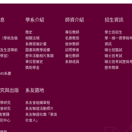
消息
學系介紹
師資介紹
招生資訊
告
簡史
專任教師
學士班招生
訊（學術及徵
相關法規
名譽教授
學、碩一貫學程
）
系務發展計畫
退休教師
資訊
紹及生涯導航
圖書與教學設備
訪問學者
碩士班甄試
元學習）
歷年活動相片集錦
兼任教師
碩士班考試
告
單位發展史
系辦成員
碩士班考試歷屆
學
獎助學金
歷年簡章
45系慶
研究與出版
系友園地
教學研究
系友會組織章程
社會研究
系友聯誼活動照片
社會實踐
系友聯誼社團「東吳
研究中心
社會人」
析