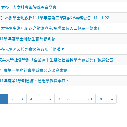
人文祭—人文社會學院感恩音樂會
】本系學士班課程111學年度第二學期課程事務公告111.11.22
吳大學學生常見問題之對應查詢/承辦單位入口網站一覽表】
111學年度學士班新生輔導說明會
班多元學習及校外實習等各項活動說明
23東吳大學社會學系「全國高中生雙溪社會科學專題競賽」徵選公告
1學年度第一學期社會學系實習成果發表會
11年度第1學期應補、應退學雜費事宜。
1
2
3
4
5
6
7
8
...
29
30
»