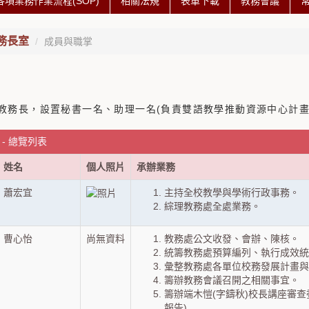
各項業務作業流程(SOP)
相關法規
表單下載
教務會議
務長室
成員與職掌
教務長，設置秘書一名、助理一名(負責雙語教學推動資源中心計畫
- 總覽列表
姓名
個人照片
承辦業務
蕭宏宜
主持全校教學與學術行政事務。
綜理教務處全處業務。
曹心怡
尚無資料
教務處公文收發、會辦、陳核。
統籌教務處預算編列、執行成效統
彙整教務處各單位校務發展計畫
籌辦教務會議召開之相關事宜。
籌辦端木愷(字鑄秋)校長講座審查
報告)