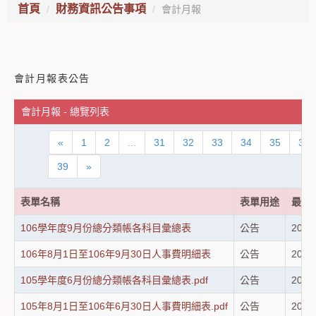
首頁
財務資訊公告事項
會計月報
會計月報表公告
會計月報 - 總覽列表
«
1
2
...
31
32
33
34
35
36
39
»
表單名稱
表單用途
最後
106學年度9月份總分類帳各科目彙總表
公告
2017
106年8月1日至106年9月30日人事費明細表
公告
2017
105學年度6月份總分類帳各科目彙總表.pdf
公告
2017
105年8月1日至106年6月30日人事費明細表.pdf
公告
2026