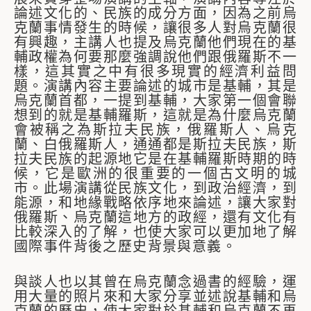
論述文化的、民族的成分方面，因為之前烏
克蘭事情發生的時候，讓很多人對烏克蘭很
有興趣，主講人也提及烏克蘭他們現在的基
輔政權為何要那麼強調說他們跟俄羅斯不一
樣，這其實之中有很多現實的經濟利益問
題。演講內容主要論述的城市是基輔，其是
烏克蘭首都，一提到基輔，大家第一個會聯
想到的就是基輔羅斯，這就是為什麼烏克蘭
會被稱之為斯拉夫民族，俄羅斯人、烏克
蘭、白俄羅斯人，通通都是斯拉夫民族，斯
拉夫民族的起源地它是在基輔羅斯時期的時
候，它是歐洲的很重要的一個古文明的城
市。此場演講從民族文化，到政治經濟，到
能源，和地緣戰略依序地來論述，讓大家對
俄羅斯、烏克蘭這地方的政經，還有文化有
比較深入的了解，也使大家可以更加地了解
國際事件背後之歷史背景與意義。
與談人也以其曾在烏克蘭念過書的經驗，運
用大量的照片來和大家分享並述說基輔和烏