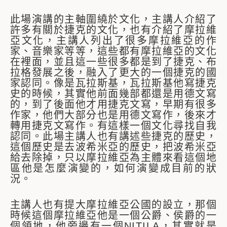
此場演講的主軸圍繞於文化，主講人介紹了
許多有關於捷克的文化，也有介紹了摩拉維
亞文化，主講人列出了很多摩拉維亞的作
家、音樂家等等，這些都有摩拉維亞的文化
在裡面，並且這一些很多都是到了捷克、布
拉格發展之後，融入了更大的一個捷克的國
家認同。像是瓦拉斯基，瓦拉斯基他寫捷克
史的時候，其實他前面幾部都還是用德文寫
的，到了後面他才用捷克文寫，早期有很多
作家，他們大部分也是用德文寫作，後來才
轉用捷克文寫作。有這樣一個文化尋找自我
認同。此場主講人也有講述些捷克的歷史，
這個歷史是去波希米亞的歷史，把波希米亞
給去除掉，只以摩拉維亞為主體來看這個地
區他是怎麼演變的，如何演變成目前的狀
況。
主講人也有提大摩拉維亞公國的設立，那個
時候這個摩拉維亞他是一個公爵、侯爵的一
個領地，他旁邊有一個NITILA，其實就是