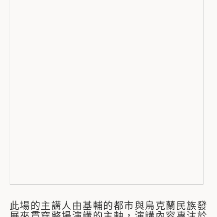
此場的主講人由基輔的都市與烏克蘭民族發
展來貫穿整場演講的主軸，演講內容專注於