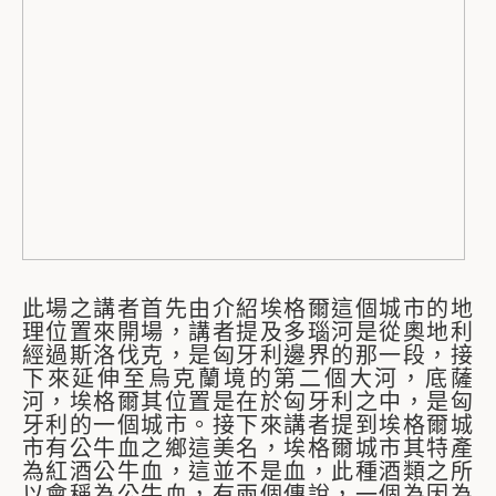
此場之講者首先由介紹埃格爾這個城市的地
理位置來開場，講者提及多瑙河是從奧地利
經過斯洛伐克，是匈牙利邊界的那一段，接
下來延伸至烏克蘭境的第二個大河，底薩
河，埃格爾其位置是在於匈牙利之中，是匈
牙利的一個城市。接下來講者提到埃格爾城
市有公牛血之鄉這美名，埃格爾城市其特產
為紅酒公牛血，這並不是血，此種酒類之所
以會稱為公牛血，有兩個傳說，一個為因為