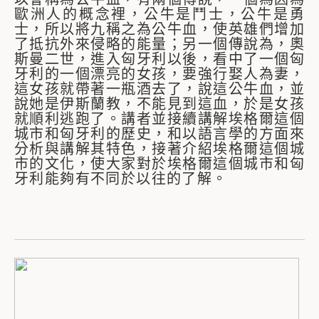
歐洲人的概念裡，公牛是鬥士，公牛是勇
士，所以將九稱之為公牛血，使英雄們增加
了抵抗外來侵略的能量；另一個傳說為，奧
斯曼二世，進入匈牙利以後，看中了一個匈
牙利的一個漂亮的女孩，要強行娶人為妻，
這女孩就帶著一瓶酒去了，說這公牛血，並
說她是伊斯蘭教，不能見到這血，於是女孩
就順利逃跑了。講者並接續講解埃格爾這個
城市和匈牙利的歷史，和以語言學的方面來
分析與講解其特色，接著介紹埃格爾這個城
市的文化，使大家對於埃格爾這個城市和匈
牙利能夠有不同於以往的了解。