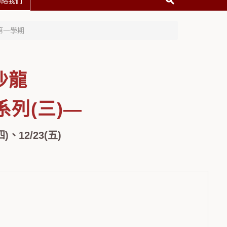
聯絡我們
第一學期
歐沙龍
列(三)—
四)、12/23(五)