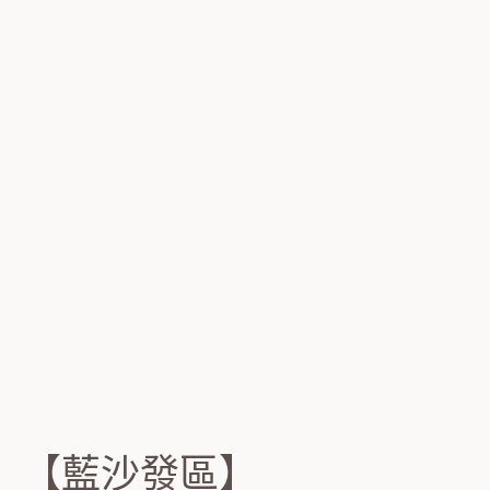
【藍沙發區】