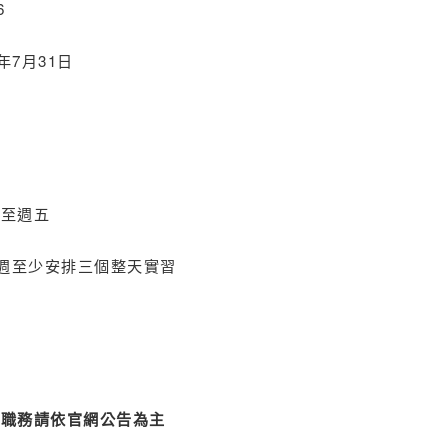
6
7年7月31日
一至週五
0，每週至少安排三個整天實習
新職務請依官網公告為主