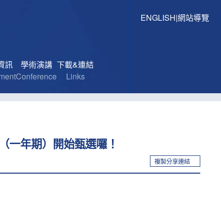
ENGLISH
|
網站導覽
資訊
學術演講
下載&連結
lment
Conference
Links
驗計畫（一年期）開始甄選囉！
複製分享連結