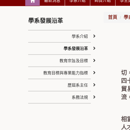
最新消息
學系介紹
師資介紹
學生
首頁
學
學系發展沿革
學系介紹
學系發展沿革
教育宗旨及目標
鑑
切
教育目標與專業能力指標
四
歷屆系主任
貿
流
系務法規
本
相
人